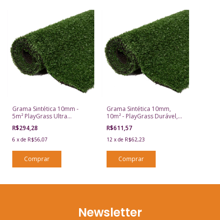
Grama Sintética 10mm -
Grama Sintética 10mm,
5m² PlayGrass Ultra
10m² - PlayGrass Durável,
Resistente Parquinho
Fácil De Cuidar
R$294,28
R$611,57
6
x
de
R$56,07
12
x
de
R$62,23
Newsletter