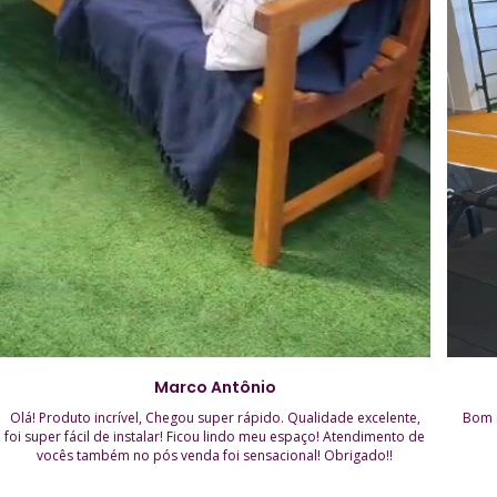
Marco Antônio
Olá! Produto incrível, Chegou super rápido. Qualidade excelente,
Bom d
foi super fácil de instalar! Ficou lindo meu espaço! Atendimento de
vocês também no pós venda foi sensacional! Obrigado!!