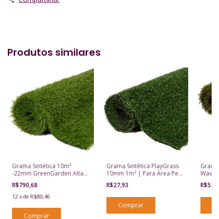
Produtos similares
Grama Sintética 10m²
Grama Sintética PlayGrass
Grama
-22mm GreenGarden Alta
10mm 1m² | Para Área Pet,
WaveGr
Qualidade Para Jardim
Playground, Jardim e
Jardim
R$790,68
R$27,93
R$52,
Varanda | Com Proteção
UV e Drenagem
12
x
de
R$80,46